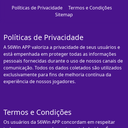
Políticas de Privacidade
Termos e Condições
Sitemap
Políticas de Privacidade
A 56Win APP valoriza a privacidade de seus usuários e
está empenhada em proteger todas as informações
pessoais fornecidas durante o uso de nossos canais de
comunicação. Todos os dados coletados são utilizados
exclusivamente para fins de melhoria contínua da
experiência de nossos jogadores.
Termos e Condições
Os usuários da 56Win APP concordam em respeitar