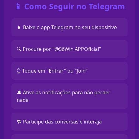
📱 Como Seguir no Telegram
📱 Baixe o app Telegram no seu dispositivo
🔍 Procure por "@56Win APPOficial"
👆 Toque em "Entrar" ou "Join"
🔔 Ative as notificações para não perder
nada
💬 Participe das conversas e interaja