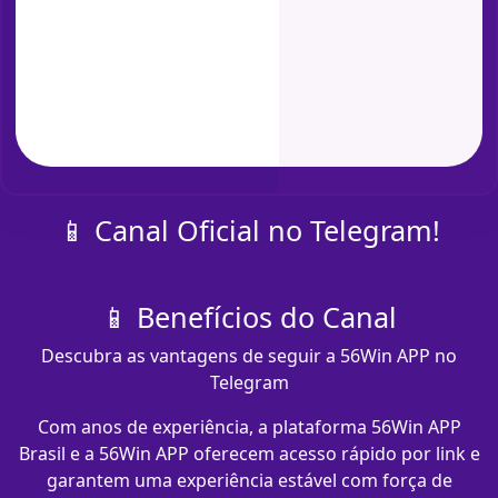
📱 Canal Oficial no Telegram!
📱 Benefícios do Canal
Descubra as vantagens de seguir a 56Win APP no
Telegram
Com anos de experiência, a plataforma 56Win APP
Brasil e a 56Win APP oferecem acesso rápido por link e
garantem uma experiência estável com força de