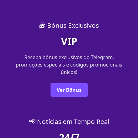
🎁 Bônus Exclusivos
VIP
Receba bônus exclusivos do Telegram,
promoções especiais e códigos promocionais
únicos!
Ver Bônus
📢 Notícias em Tempo Real
24/7