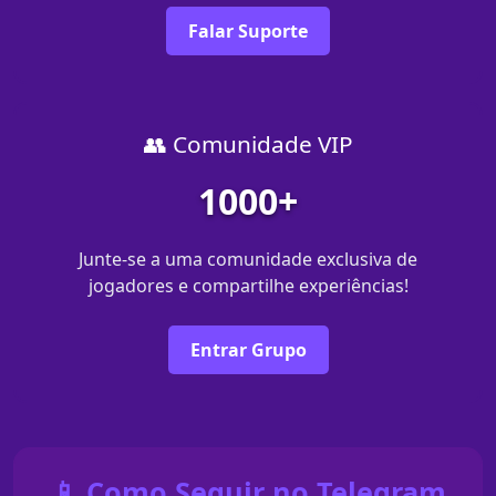
Falar Suporte
👥 Comunidade VIP
1000+
Junte-se a uma comunidade exclusiva de
jogadores e compartilhe experiências!
Entrar Grupo
📱 Como Seguir no Telegram