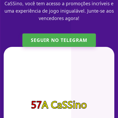
CaSSino, você tem acesso a promoções incríveis e
uma experiência de jogo inigualável. Junte-se aos
vencedores agora!
SEGUIR NO TELEGRAM