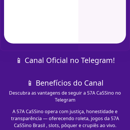
📱 Canal Oficial no Telegram!
📱 Benefícios do Canal
Descubra as vantagens de seguir a 57A CaSSino no
Telegram
A 57A CaSSino opera com justiça, honestidade e
transparência — oferecendo roleta, jogos da 57A
CaSSino Brasil , slots, pôquer e crupiês ao vivo.