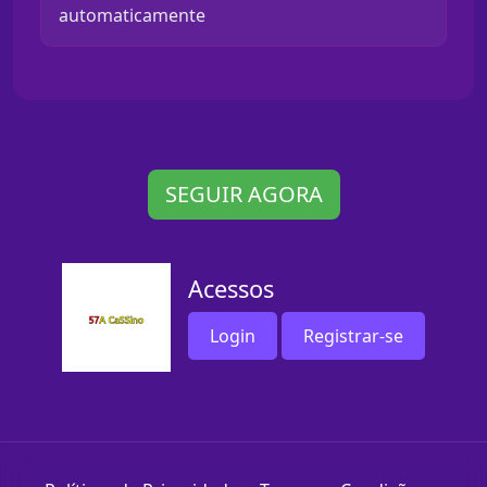
automaticamente
SEGUIR AGORA
Acessos
Login
Registrar-se