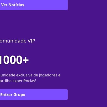
Ver Notícias
Comunidade VIP
1000+
unidade exclusiva de jogadores e
rtilhe experiências!
Entrar Grupo