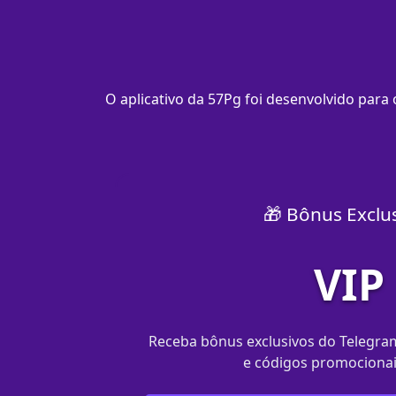
O aplicativo da 57Pg foi desenvolvido para
🎁 Bônus Exclu
VIP
Receba bônus exclusivos do Telegra
e códigos promocionai