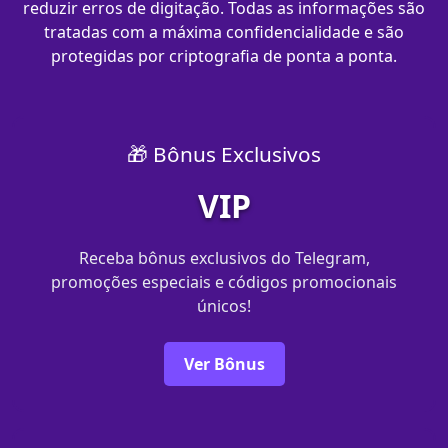
reduzir erros de digitação. Todas as informações são
tratadas com a máxima confidencialidade e são
protegidas por criptografia de ponta a ponta.
🎁 Bônus Exclusivos
VIP
Receba bônus exclusivos do Telegram,
promoções especiais e códigos promocionais
únicos!
Ver Bônus