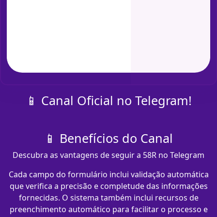
📱 Canal Oficial no Telegram!
📱 Benefícios do Canal
Descubra as vantagens de seguir a 58R no Telegram
Cada campo do formulário inclui validação automática
que verifica a precisão e completude das informações
fornecidas. O sistema também inclui recursos de
preenchimento automático para facilitar o processo e