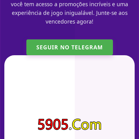
você tem acesso a promoções incríveis e uma
experiência de jogo inigualável. Junte-se aos
vencedores agora!
SEGUIR NO TELEGRAM