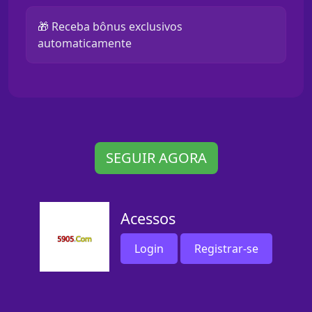
🎁 Receba bônus exclusivos
automaticamente
SEGUIR AGORA
Acessos
Login
Registrar-se