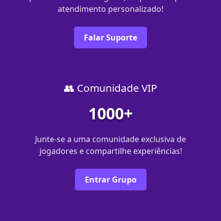
atendimento personalizado!
Falar Suporte
👥 Comunidade VIP
1000+
Junte-se a uma comunidade exclusiva de
jogadores e compartilhe experiências!
Entrar Grupo