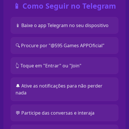
📱 Como Seguir no Telegram
📱 Baixe o app Telegram no seu dispositivo
🔍 Procure por "@595 Games APPOficial"
👆 Toque em "Entrar" ou "Join"
🔔 Ative as notificações para não perder
nada
💬 Participe das conversas e interaja