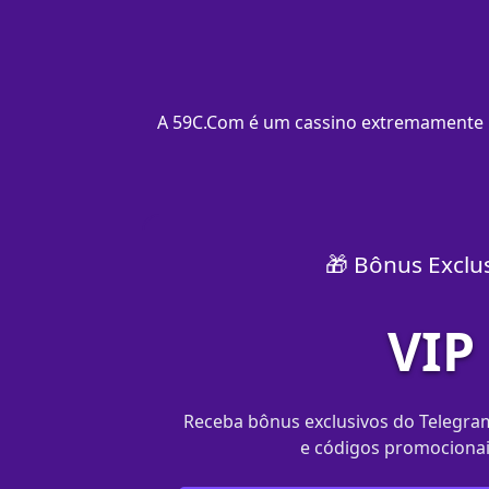
A 59C.Com é um cassino extremamente po
🎁 Bônus Exclu
VIP
Receba bônus exclusivos do Telegra
e códigos promocionai