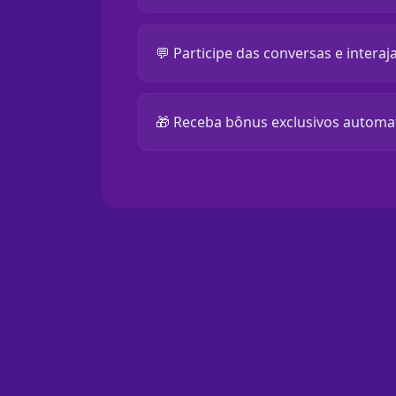
💬 Participe das conversas e interaj
🎁 Receba bônus exclusivos autom