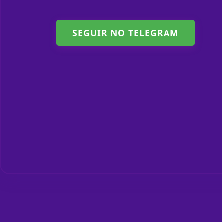
SEGUIR NO TELEGRAM