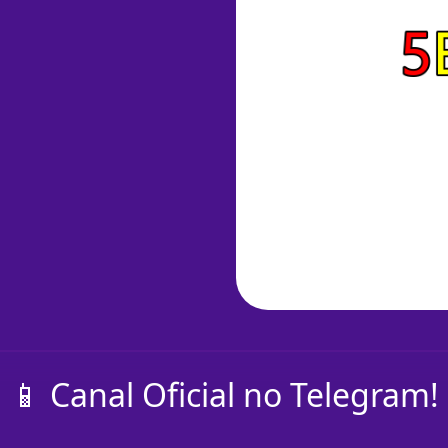
📱 Canal Oficial no Telegram!