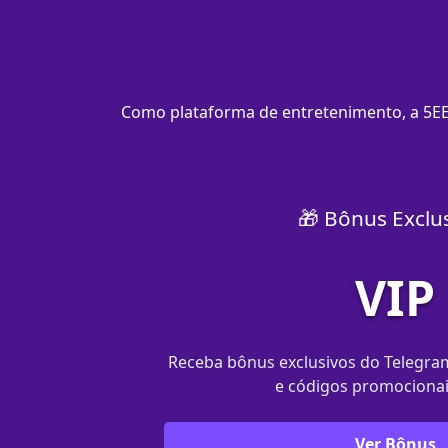
Como plataforma de entretenimento, a 5EE 
🎁 Bônus Exclu
VIP
Receba bônus exclusivos do Telegra
e códigos promocionai
Ver Bônus