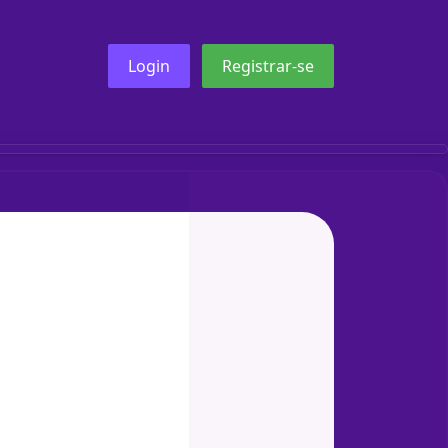
Login
Registrar-se