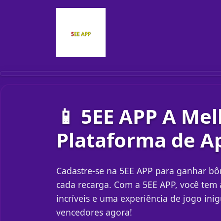
📱 5EE APP A Mel
Plataforma de A
Cadastre-se na 5EE APP para ganhar bô
cada recarga. Com a 5EE APP, você tem
incríveis e uma experiência de jogo inig
vencedores agora!