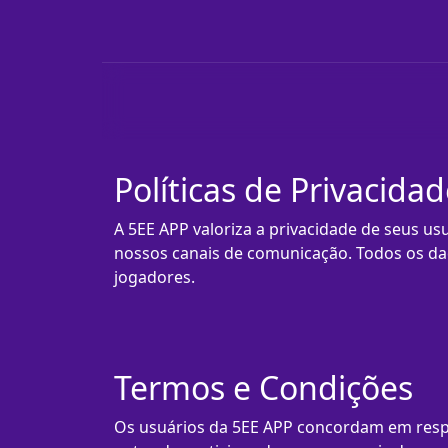
Políticas de Privacida
A 5EE APP valoriza a privacidade de seus u
nossos canais de comunicação. Todos os dad
jogadores.
Termos e Condições
Os usuários da 5EE APP concordam em respei