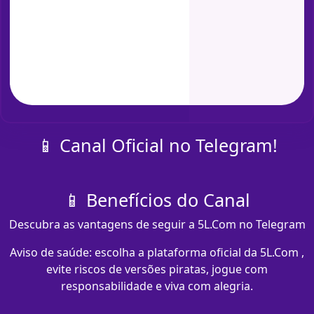
📱 Canal Oficial no Telegram!
📱 Benefícios do Canal
Descubra as vantagens de seguir a 5L.Com no Telegram
Aviso de saúde: escolha a plataforma oficial da 5L.Com ,
evite riscos de versões piratas, jogue com
responsabilidade e viva com alegria.