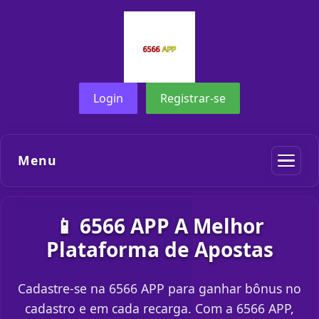
Login
Registrar-se
Menu
📱 6566 APP A Melhor
Plataforma de Apostas
Cadastre-se na 6566 APP para ganhar bônus no
cadastro e em cada recarga. Com a 6566 APP,