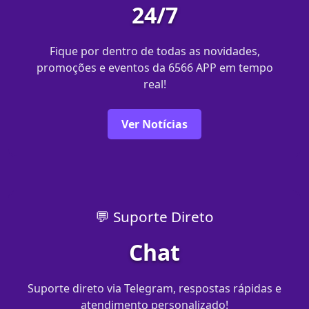
24/7
Fique por dentro de todas as novidades,
promoções e eventos da 6566 APP em tempo
real!
Ver Notícias
💬 Suporte Direto
Chat
Suporte direto via Telegram, respostas rápidas e
atendimento personalizado!