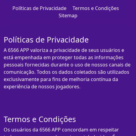
Políticas de Privacidade
Termos e Condições
Sitemap
Políticas de Privacidade
A 6566 APP valoriza a privacidade de seus usuários e
está empenhada em proteger todas as informações
pessoais fornecidas durante o uso de nossos canais de
comunicação. Todos os dados coletados são utilizados
exclusivamente para fins de melhoria contínua da
experiência de nossos jogadores.
Termos e Condições
Os usuários da 6566 APP concordam em respeitar