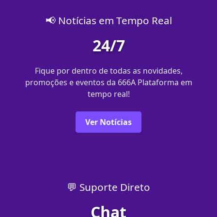
📢 Notícias em Tempo Real
24/7
Fique por dentro de todas as novidades,
promoções e eventos da 666A Plataforma em
tempo real!
Ver Notícias
💬 Suporte Direto
Chat