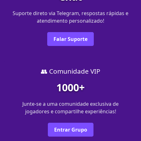
Suporte direto via Telegram, respostas rápidas e
atendimento personalizado!
Falar Suporte
👥 Comunidade VIP
1000+
Junte-se a uma comunidade exclusiva de
jogadores e compartilhe experiências!
Entrar Grupo