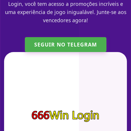
Login, você tem acesso a promoções incríveis e
uma experiência de jogo inigualável. Junte-se aos
vencedores agora!
SEGUIR NO TELEGRAM