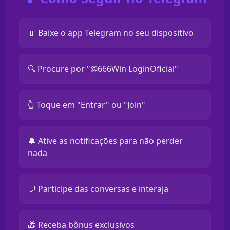
📱 Baixe o app Telegram no seu dispositivo
🔍 Procure por "@666Win LoginOficial"
👆 Toque em "Entrar" ou "Join"
🔔 Ative as notificações para não perder
nada
💬 Participe das conversas e interaja
🎁 Receba bônus exclusivos