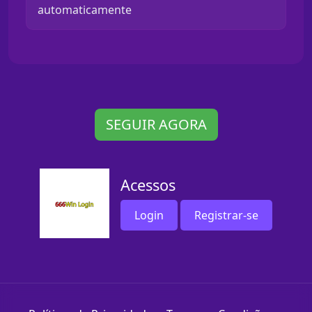
automaticamente
SEGUIR AGORA
Acessos
Login
Registrar-se