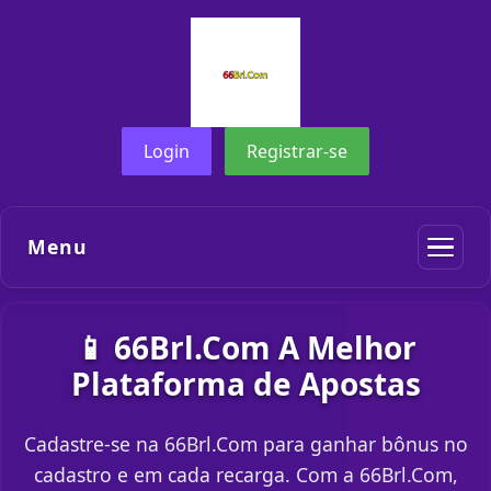
Login
Registrar-se
Menu
📱 66Brl.Com A Melhor
Plataforma de Apostas
Cadastre-se na 66Brl.Com para ganhar bônus no
cadastro e em cada recarga. Com a 66Brl.Com,