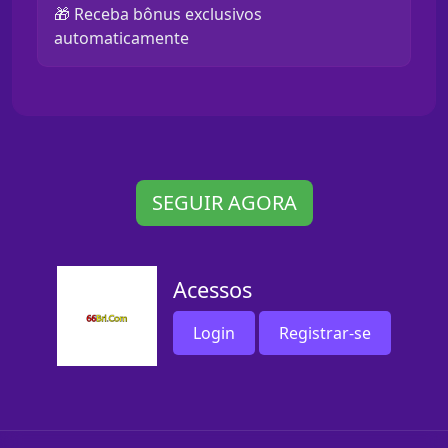
🎁 Receba bônus exclusivos
automaticamente
SEGUIR AGORA
Acessos
Login
Registrar-se