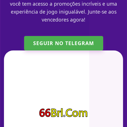
você tem acesso a promoções incríveis e uma
experiência de jogo inigualável. Junte-se aos
vencedores agora!
SEGUIR NO TELEGRAM