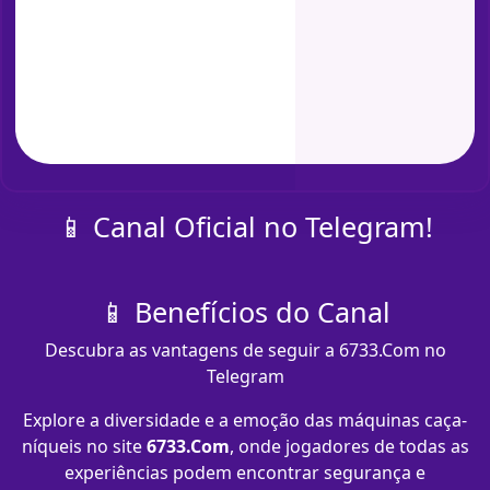
📱 Canal Oficial no Telegram!
📱 Benefícios do Canal
Descubra as vantagens de seguir a 6733.Com no
Telegram
Explore a diversidade e a emoção das máquinas caça-
níqueis no site
6733.Com
, onde jogadores de todas as
experiências podem encontrar segurança e