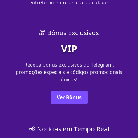
entretenimento de alta qualidade.
🎁 Bônus Exclusivos
VIP
Receba bônus exclusivos do Telegram,
promoções especiais e códigos promocionais
únicos!
Ver Bônus
📢 Notícias em Tempo Real