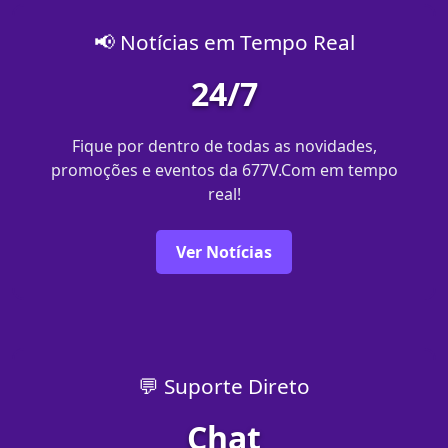
📢 Notícias em Tempo Real
24/7
Fique por dentro de todas as novidades,
promoções e eventos da 677V.Com em tempo
real!
Ver Notícias
💬 Suporte Direto
Chat