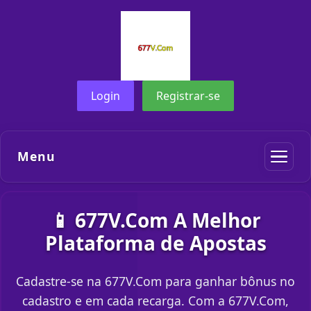
Login
Registrar-se
Menu
📱 677V.Com A Melhor
Plataforma de Apostas
Cadastre-se na 677V.Com para ganhar bônus no
cadastro e em cada recarga. Com a 677V.Com,