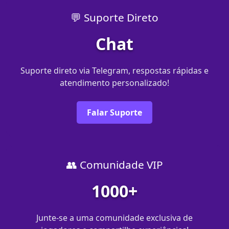
💬 Suporte Direto
Chat
Suporte direto via Telegram, respostas rápidas e
atendimento personalizado!
Falar Suporte
👥 Comunidade VIP
1000+
Junte-se a uma comunidade exclusiva de