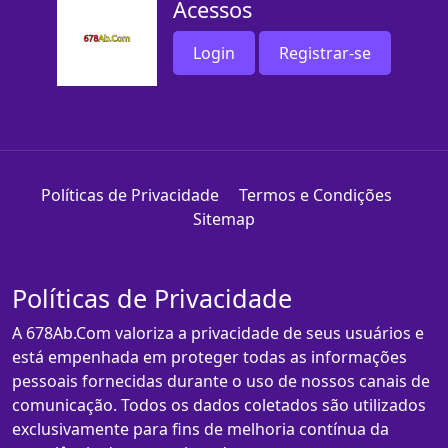
Acessos
Login
Registrar-se
Políticas de Privacidade
Termos e Condições
Sitemap
Políticas de Privacidade
A 678Ab.Com valoriza a privacidade de seus usuários e
está empenhada em proteger todas as informações
pessoais fornecidas durante o uso de nossos canais de
comunicação. Todos os dados coletados são utilizados
exclusivamente para fins de melhoria contínua da