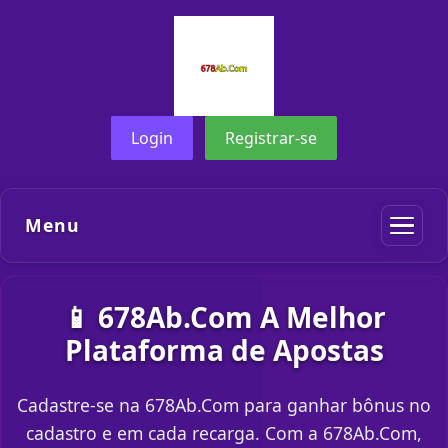
Login
Registrar-se
Menu
📱 678Ab.Com A Melhor
Plataforma de Apostas
Cadastre-se na 678Ab.Com para ganhar bônus no
cadastro e em cada recarga. Com a 678Ab.Com,