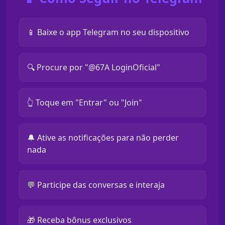
📱 Baixe o app Telegram no seu dispositivo
🔍 Procure por "@67A LoginOficial"
👆 Toque em "Entrar" ou "Join"
🔔 Ative as notificações para não perder
nada
💬 Participe das conversas e interaja
🎁 Receba bônus exclusivos