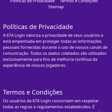
Políticas de Privacidade
Termos e Condições
Sitemap
Políticas de Privacidade
A 67A Login valoriza a privacidade de seus usuários e
está empenhada em proteger todas as informações
pessoais fornecidas durante o uso de nossos canais de
comunicação. Todos os dados coletados são utilizados
exclusivamente para fins de melhoria contínua da
experiência de nossos jogadores.
Termos e Condições
Os usuários da 67A Login concordam em respeitar
todas as regras e regulamentos estabelecidos. É