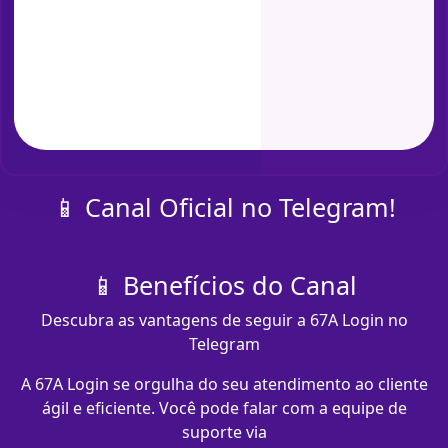
📱 Canal Oficial no Telegram!
📱 Benefícios do Canal
Descubra as vantagens de seguir a 67A Login no
Telegram
A 67A Login se orgulha do seu atendimento ao cliente
ágil e eficiente. Você pode falar com a equipe de
suporte via