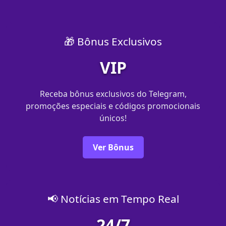
🎁 Bônus Exclusivos
VIP
Receba bônus exclusivos do Telegram,
promoções especiais e códigos promocionais
únicos!
Ver Bônus
📢 Notícias em Tempo Real
24/7