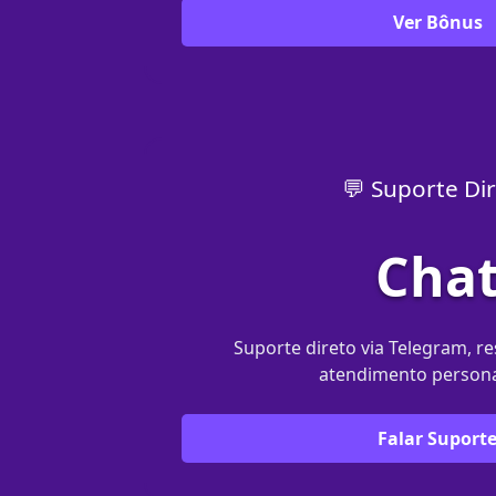
Ver Bônus
💬 Suporte Di
Cha
Suporte direto via Telegram, r
atendimento persona
Falar Suport