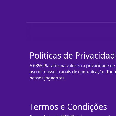
Políticas de Privacida
A 6855 Plataforma valoriza a privacidade d
uso de nossos canais de comunicação. Todos
nossos jogadores.
Termos e Condições