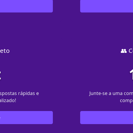
reto
👥 
t
espostas rápidas e
Junte-se a uma com
lizado!
compa
e