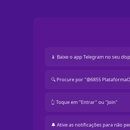
📱 Baixe o app Telegram no seu disp
🔍 Procure por "@6855 PlataformaOf
👆 Toque em "Entrar" ou "Join"
🔔 Ative as notificações para não p