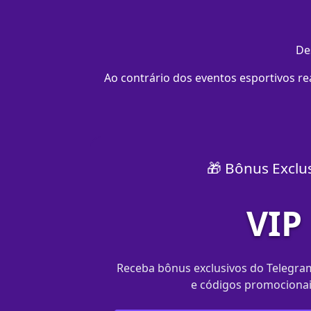
De
Ao contrário dos eventos esportivos re
🎁 Bônus Exclu
VIP
Receba bônus exclusivos do Telegra
e códigos promocionai