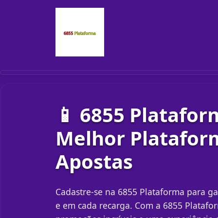
📱 6855 Platafor
Melhor Platafor
Apostas
Cadastre-se na 6855 Plataforma para g
e em cada recarga. Com a 6855 Platafor