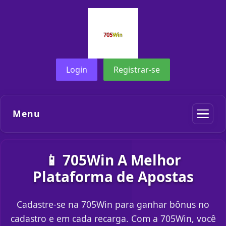
Login
Registrar-se
Menu
📱 705Win A Melhor
Plataforma de Apostas
Cadastre-se na 705Win para ganhar bônus no
cadastro e em cada recarga. Com a 705Win, você