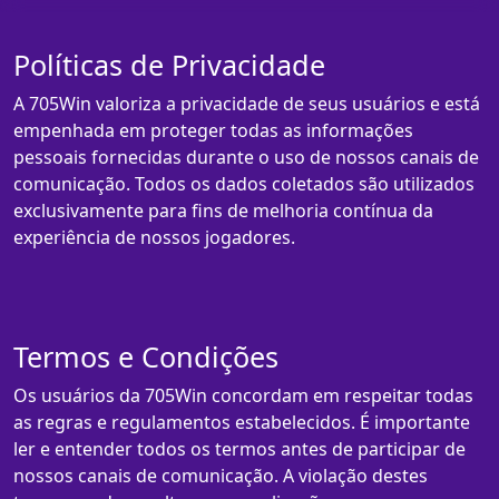
Políticas de Privacidade
A 705Win valoriza a privacidade de seus usuários e está
empenhada em proteger todas as informações
pessoais fornecidas durante o uso de nossos canais de
comunicação. Todos os dados coletados são utilizados
exclusivamente para fins de melhoria contínua da
experiência de nossos jogadores.
Termos e Condições
Os usuários da 705Win concordam em respeitar todas
as regras e regulamentos estabelecidos. É importante
ler e entender todos os termos antes de participar de
nossos canais de comunicação. A violação destes