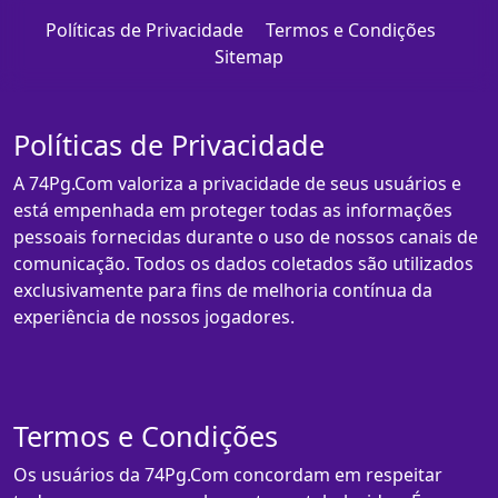
Políticas de Privacidade
Termos e Condições
Sitemap
Políticas de Privacidade
A 74Pg.Com valoriza a privacidade de seus usuários e
está empenhada em proteger todas as informações
pessoais fornecidas durante o uso de nossos canais de
comunicação. Todos os dados coletados são utilizados
exclusivamente para fins de melhoria contínua da
experiência de nossos jogadores.
Termos e Condições
Os usuários da 74Pg.Com concordam em respeitar