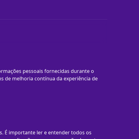
formações pessoais fornecidas durante o
ns de melhoria contínua da experiência de
. É importante ler e entender todos os