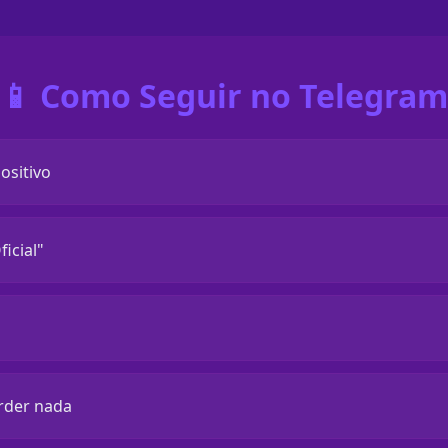
📱 Como Seguir no Telegram
ositivo
icial"
erder nada