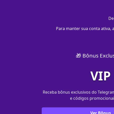
De
Para manter sua conta ativa, 
🎁 Bônus Exclu
VIP
Receba bônus exclusivos do Telegra
e códigos promocionai
Ver Bônus