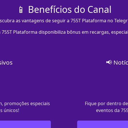
📱 Benefícios do Canal
scubra as vantagens de seguir a 755T Plataforma no Teleg
a 755T Plataforma disponibiliza bônus em recargas, espec
sivos
📢 Notí
m, promoções especiais
Fique por dentro d
s únicos!
eventos da 75