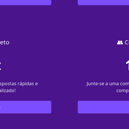
reto
👥 
t
espostas rápidas e
Junte-se a uma com
lizado!
compa
e