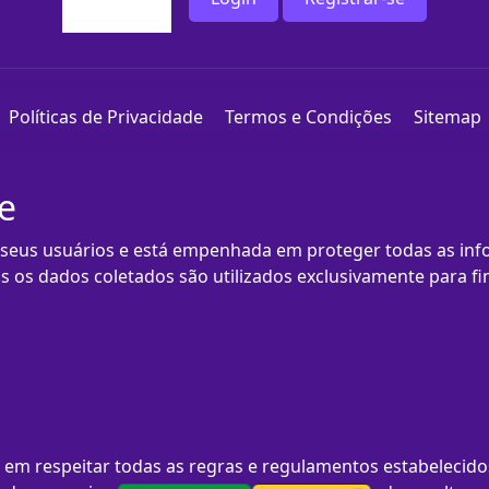
Políticas de Privacidade
Termos e Condições
Sitemap
de
e seus usuários e está empenhada em proteger todas as in
 os dados coletados são utilizados exclusivamente para fi
m respeitar todas as regras e regulamentos estabelecidos