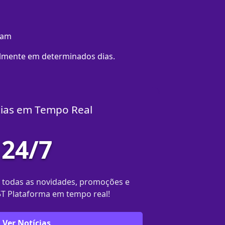
ram
ialmente em determinados dias.
cias em Tempo Real
24/7
e todas as novidades, promoções e
5T Plataforma em tempo real!
Ver Notícias