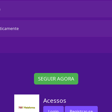
a
aticamente
SEGUIR AGORA
Acessos
Login
Registrar-se