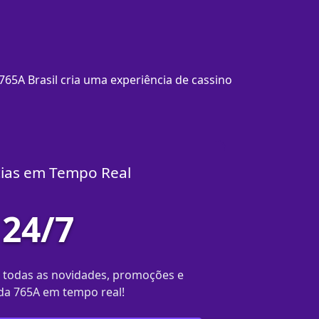
765A Brasil cria uma experiência de cassino
cias em Tempo Real
24/7
e todas as novidades, promoções e
da 765A em tempo real!