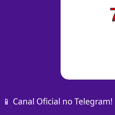
📱 Canal Oficial no Telegram!