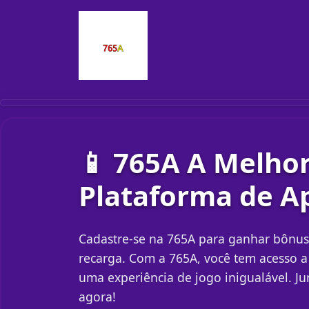
📱 765A A Melho
Plataforma de A
Cadastre-se na 765A para ganhar bônus
recarga. Com a 765A, você tem acesso a
uma experiência de jogo inigualável. J
agora!