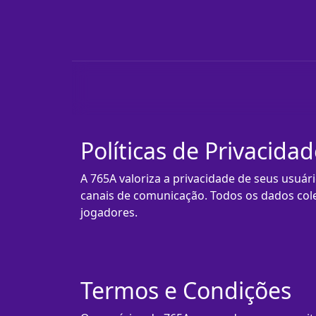
Políticas de Privacida
A 765A valoriza a privacidade de seus usuá
canais de comunicação. Todos os dados cole
jogadores.
Termos e Condições