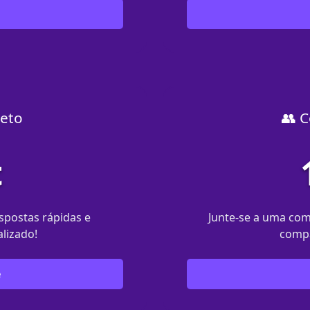
reto
👥 
t
espostas rápidas e
Junte-se a uma com
lizado!
compa
e