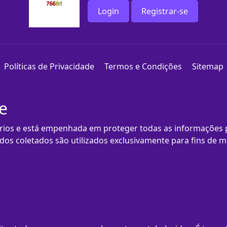
Login
Registrar-se
Políticas de Privacidade
Termos e Condições
Sitemap
de
uários e está empenhada em proteger todas as informações 
os coletados são utilizados exclusivamente para fins de m