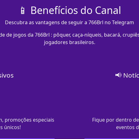
📱 Benefícios do Canal
Descubra as vantagens de seguir a 766Brl no Telegram
 de jogos da 766Brl : pôquer, caça-níqueis, bacará, crupiê
jogadores brasileiros.
sivos
📢 Notí
m, promoções especiais
Fique por dentro d
s únicos!
eventos d