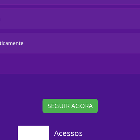
a
aticamente
SEGUIR AGORA
Acessos