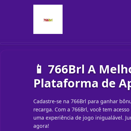
📱 766Brl A Melh
Plataforma de A
Cadastre-se na 766Brl para ganhar bôn
recarga. Com a 766Brl, você tem acesso 
uma experiência de jogo inigualável. J
agora!