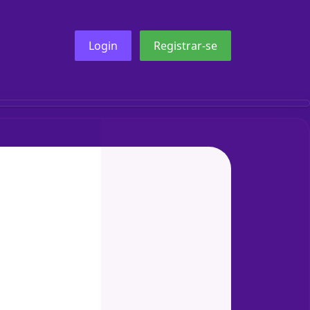
Login
Registrar-se