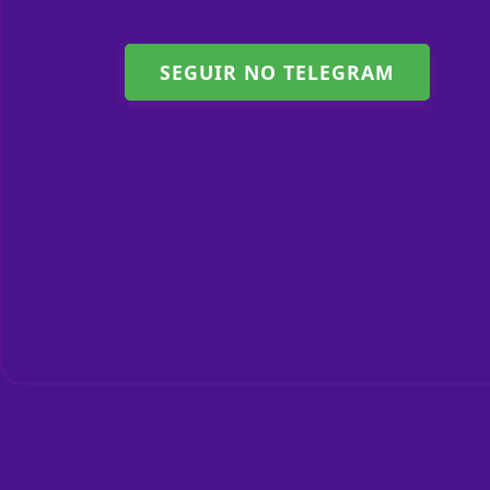
SEGUIR NO TELEGRAM