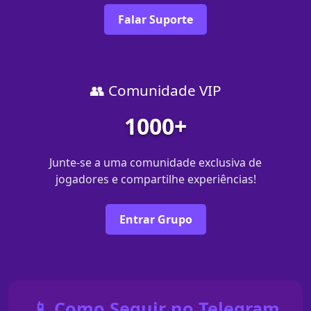
Falar Suporte
👥 Comunidade VIP
1000+
Junte-se a uma comunidade exclusiva de
jogadores e compartilhe experiências!
Entrar Grupo
📱 Como Seguir no Telegram