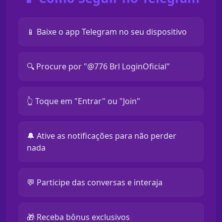
📱 Baixe o app Telegram no seu dispositivo
🔍 Procure por "@776 Brl LoginOficial"
👆 Toque em "Entrar" ou "Join"
🔔 Ative as notificações para não perder
nada
💬 Participe das conversas e interaja
🎁 Receba bônus exclusivos