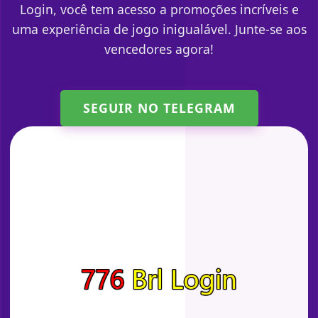
Login, você tem acesso a promoções incríveis e
uma experiência de jogo inigualável. Junte-se aos
vencedores agora!
SEGUIR NO TELEGRAM