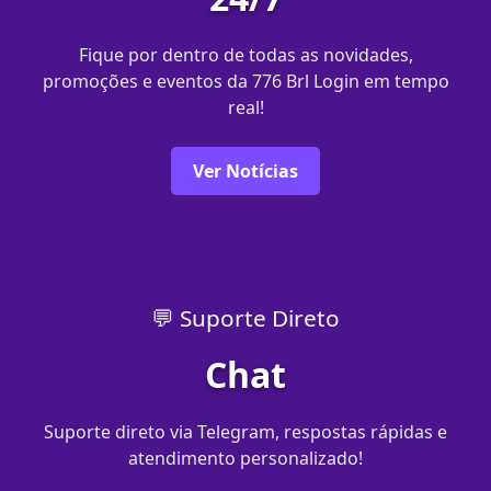
Fique por dentro de todas as novidades,
promoções e eventos da 776 Brl Login em tempo
real!
Ver Notícias
💬 Suporte Direto
Chat
Suporte direto via Telegram, respostas rápidas e
atendimento personalizado!