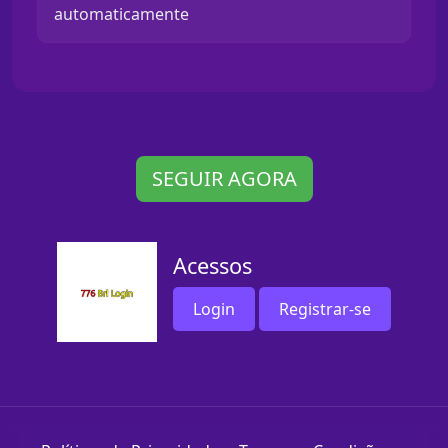
automaticamente
SEGUIR AGORA
Acessos
Login
Registrar-se