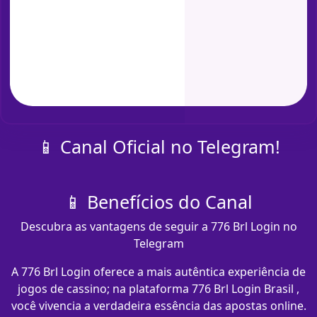
📱 Canal Oficial no Telegram!
📱 Benefícios do Canal
Descubra as vantagens de seguir a 776 Brl Login no
Telegram
A 776 Brl Login oferece a mais autêntica experiência de
jogos de cassino; na plataforma 776 Brl Login Brasil ,
você vivencia a verdadeira essência das apostas online.