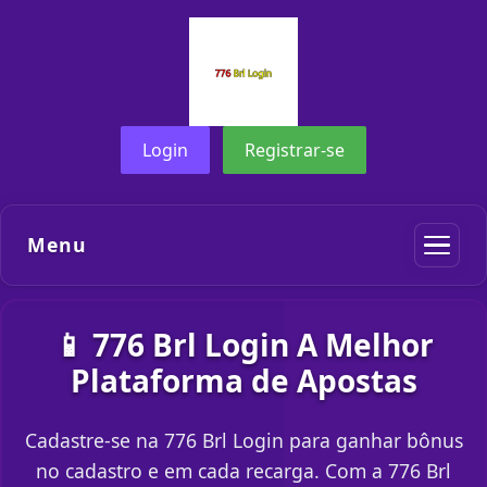
Login
Registrar-se
Menu
📱 776 Brl Login A Melhor
Plataforma de Apostas
Cadastre-se na 776 Brl Login para ganhar bônus
no cadastro e em cada recarga. Com a 776 Brl