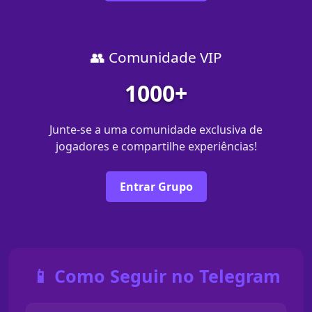
👥 Comunidade VIP
1000+
Junte-se a uma comunidade exclusiva de
jogadores e compartilhe experiências!
Entrar Grupo
📱 Como Seguir no Telegram