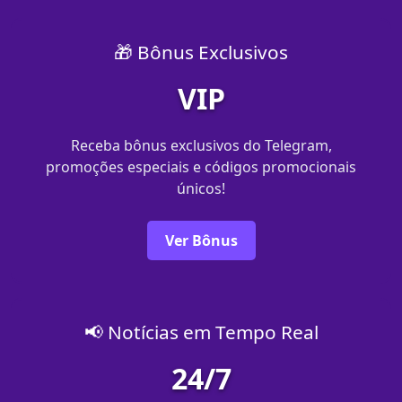
🎁 Bônus Exclusivos
VIP
Receba bônus exclusivos do Telegram,
promoções especiais e códigos promocionais
únicos!
Ver Bônus
📢 Notícias em Tempo Real
24/7