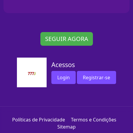
SEGUIR AGORA
Acessos
Login
Registrar-se
Políticas de Privacidade
Termos e Condições
Sitemap