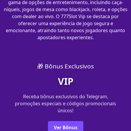
gama de opções de entretenimento, incluindo caça-
níqueis, jogos de mesa como blackjack, roleta, e opções
com dealer ao vivo. O 777Slot Vip se destaca por
oferecer uma experiência de jogo segura e
emocionante, atraindo tanto novos jogadores quanto
apostadores experientes.
🎁 Bônus Exclusivos
VIP
Receba bônus exclusivos do Telegram,
promoções especiais e códigos promocionais
únicos!
Ver Bônus