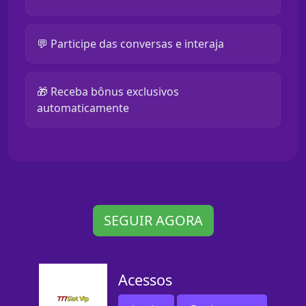
💬 Participe das conversas e interaja
🎁 Receba bônus exclusivos
automaticamente
SEGUIR AGORA
Acessos