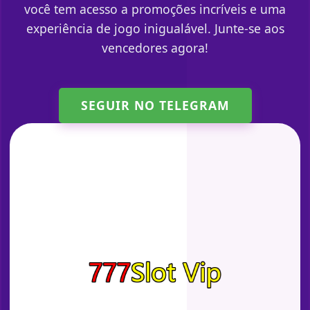
você tem acesso a promoções incríveis e uma
experiência de jogo inigualável. Junte-se aos
vencedores agora!
SEGUIR NO TELEGRAM