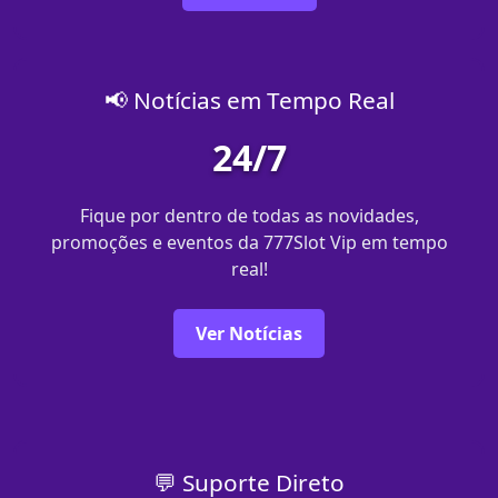
📢 Notícias em Tempo Real
24/7
Fique por dentro de todas as novidades,
promoções e eventos da 777Slot Vip em tempo
real!
Ver Notícias
💬 Suporte Direto