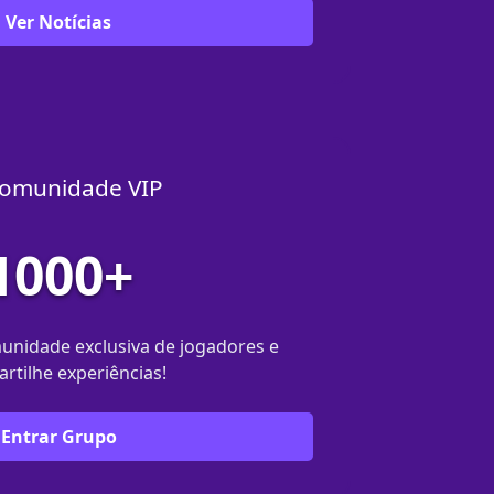
Ver Notícias
Comunidade VIP
1000+
unidade exclusiva de jogadores e
rtilhe experiências!
Entrar Grupo