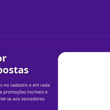
or
postas
s no cadastro e em cada
a promoções incríveis e
unte-se aos vencedores