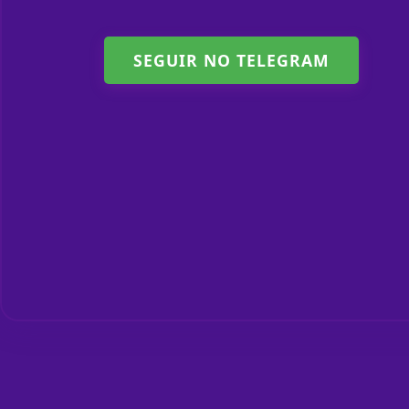
SEGUIR NO TELEGRAM