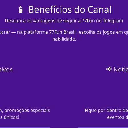
📱 Benefícios do Canal
Descubra as vantagens de seguir a 77Fun no Telegram
ucrar — na plataforma 77Fun Brasil , escolha os jogos em 
habilidade.
sivos
📢 Notí
m, promoções especiais
Fique por dentro d
s únicos!
eventos 