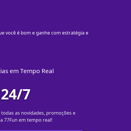
que você é bom e ganhe com estratégia e
cias em Tempo Real
24/7
e todas as novidades, promoções e
da 77Fun em tempo real!