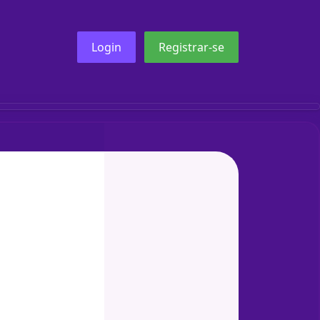
Login
Registrar-se