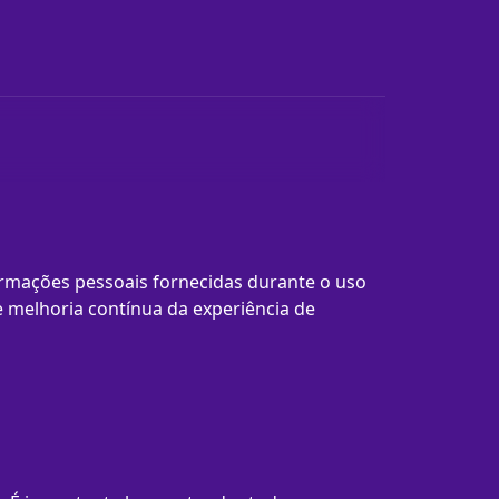
ormações pessoais fornecidas durante o uso
e melhoria contínua da experiência de