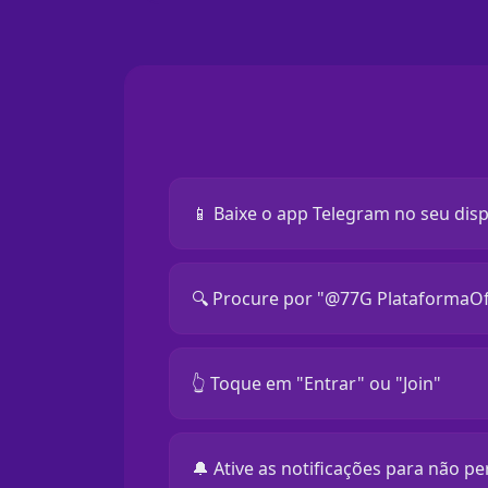
📱 Baixe o app Telegram no seu disp
🔍 Procure por "@77G PlataformaOfi
👆 Toque em "Entrar" ou "Join"
🔔 Ative as notificações para não p