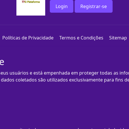
Login
Registrar-se
Políticas de Privacidade
Termos e Condições
Sitemap
de
 seus usuários e está empenhada em proteger todas as inf
dados coletados são utilizados exclusivamente para fins d