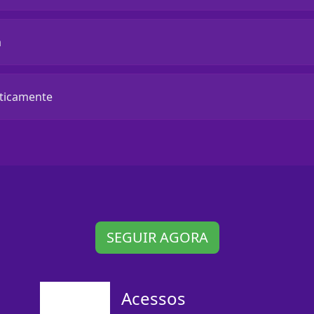
a
aticamente
SEGUIR AGORA
Acessos