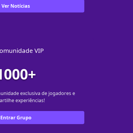
Ver Notícias
Comunidade VIP
1000+
unidade exclusiva de jogadores e
rtilhe experiências!
Entrar Grupo