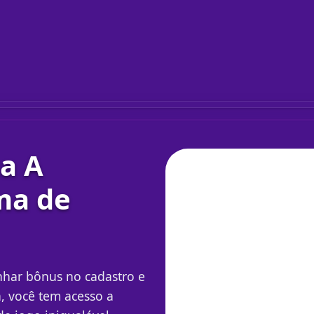
a A
ma de
nhar bônus no cadastro e
, você tem acesso a