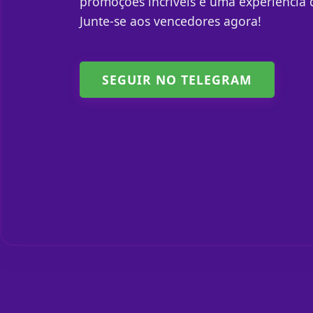
promoções incríveis e uma experiência d
Junte-se aos vencedores agora!
SEGUIR NO TELEGRAM