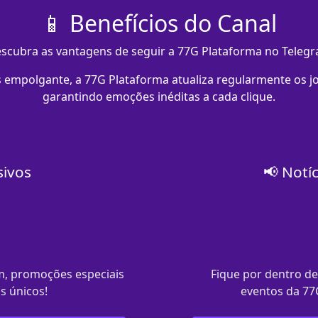
📱 Benefícios do Canal
scubra as vantagens de seguir a 77G Plataforma no Teleg
empolgante, a 77G Plataforma atualiza regularmente os jog
garantindo emoções inéditas a cada clique.
sivos
📢 Notí
m, promoções especiais
Fique por dentro d
s únicos!
eventos da 77