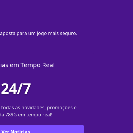
de aposta para um jogo mais seguro.
cias em Tempo Real
24/7
e todas as novidades, promoções e
da 789G em tempo real!
Ver Notícias