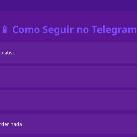
📱 Como Seguir no Telegram
ositivo
erder nada