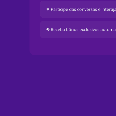
💬 Participe das conversas e interaj
🎁 Receba bônus exclusivos autom