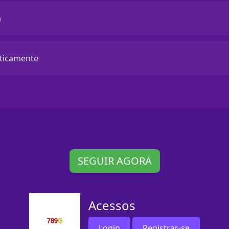
a
aticamente
SEGUIR AGORA
Acessos
Login
Registrar-se