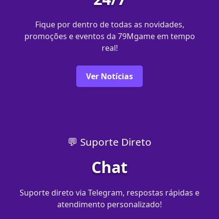
Fique por dentro de todas as novidades,
promoções e eventos da 79Mgame em tempo
real!
Ver Notícias
💬 Suporte Direto
Chat
Suporte direto via Telegram, respostas rápidas e
atendimento personalizado!