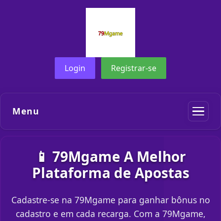
Login
Registrar-se
Menu
📱 79Mgame A Melhor
Plataforma de Apostas
Cadastre-se na 79Mgame para ganhar bônus no
cadastro e em cada recarga. Com a 79Mgame,