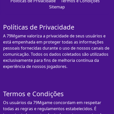
Políticas de Privacidade
Termos e Condições
Sitemap
Políticas de Privacidade
A 79Mgame valoriza a privacidade de seus usuários e
está empenhada em proteger todas as informações
pessoais fornecidas durante o uso de nossos canais de
comunicação. Todos os dados coletados são utilizados
exclusivamente para fins de melhoria contínua da
experiência de nossos jogadores.
Termos e Condições
Os usuários da 79Mgame concordam em respeitar
todas as regras e regulamentos estabelecidos. É