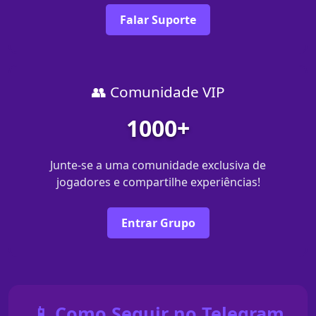
Falar Suporte
👥 Comunidade VIP
1000+
Junte-se a uma comunidade exclusiva de
jogadores e compartilhe experiências!
Entrar Grupo
📱 Como Seguir no Telegram