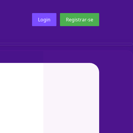
Login
Registrar-se