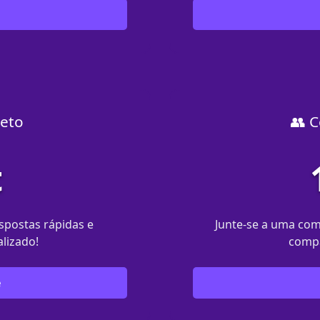
reto
👥 
t
espostas rápidas e
Junte-se a uma com
lizado!
compa
e