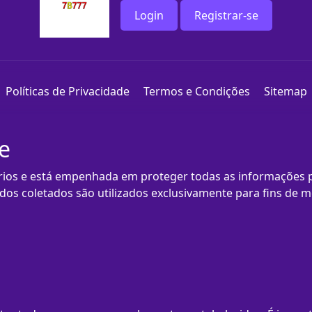
Login
Registrar-se
Políticas de Privacidade
Termos e Condições
Sitemap
de
ários e está empenhada em proteger todas as informações 
os coletados são utilizados exclusivamente para fins de m