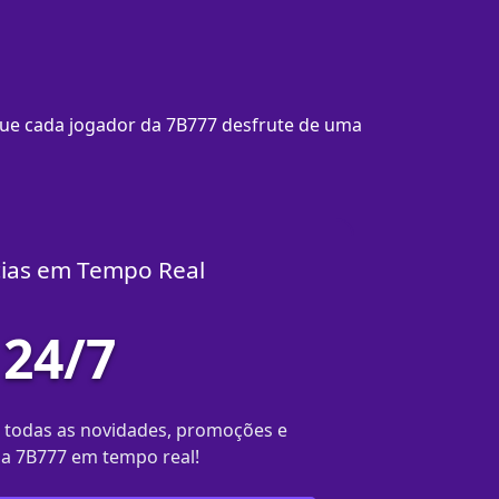
 que cada jogador da 7B777 desfrute de uma
cias em Tempo Real
24/7
e todas as novidades, promoções e
da 7B777 em tempo real!