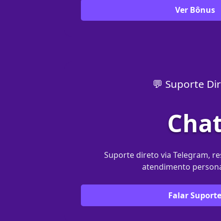
Ver Bônus
💬 Suporte Di
Cha
Suporte direto via Telegram, r
atendimento persona
Falar Suport