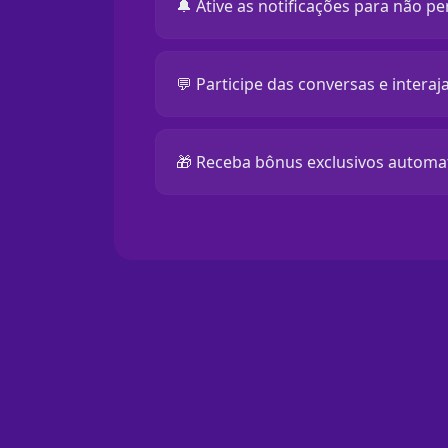
🔔 Ative as notificações para não p
💬 Participe das conversas e interaj
🎁 Receba bônus exclusivos autom