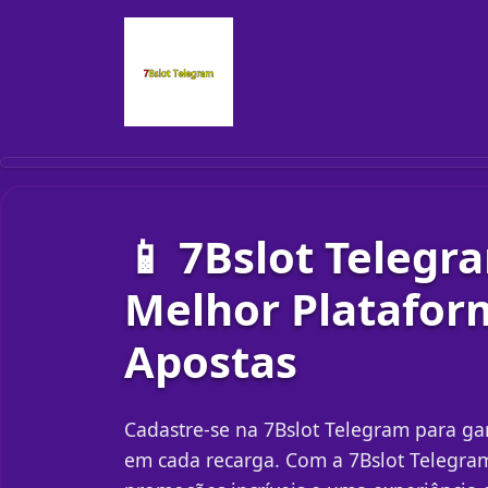
📱 7Bslot Telegr
Melhor Platafor
Apostas
Cadastre-se na 7Bslot Telegram para g
em cada recarga. Com a 7Bslot Telegram