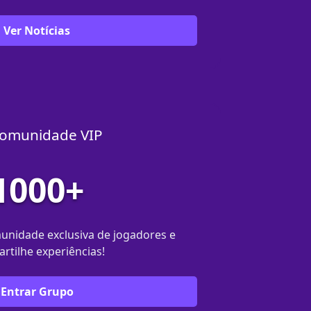
Ver Notícias
Comunidade VIP
1000+
unidade exclusiva de jogadores e
rtilhe experiências!
Entrar Grupo