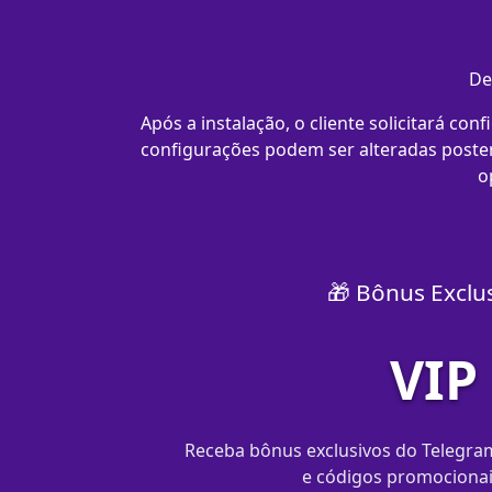
De
Após a instalação, o cliente solicitará co
configurações podem ser alteradas poster
o
🎁 Bônus Exclu
VIP
Receba bônus exclusivos do Telegra
e códigos promocionai