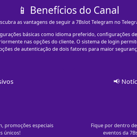
📱 Benefícios do Canal
scubra as vantagens de seguir a 7Bslot Telegram no Teleg
nfigurações básicas como idioma preferido, configurações de
iormente nas opções do cliente. O sistema de login permit
pções de autenticação de dois fatores para maior seguranç
sivos
📢 Notí
m, promoções especiais
Fique por dentro d
s únicos!
eventos da 7B