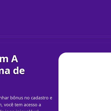
am A
ma de
anhar bônus no cadastro e
, você tem acesso a