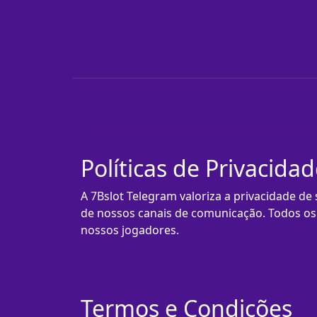
Políticas de Privacida
A 7Bslot Telegram valoriza a privacidade d
de nossos canais de comunicação. Todos os 
nossos jogadores.
Termos e Condições