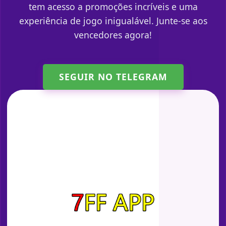
tem acesso a promoções incríveis e uma
experiência de jogo inigualável. Junte-se aos
vencedores agora!
SEGUIR NO TELEGRAM