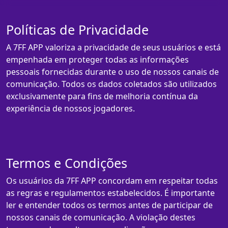
Políticas de Privacidade
A 7FF APP valoriza a privacidade de seus usuários e está
empenhada em proteger todas as informações
pessoais fornecidas durante o uso de nossos canais de
comunicação. Todos os dados coletados são utilizados
exclusivamente para fins de melhoria contínua da
experiência de nossos jogadores.
Termos e Condições
Os usuários da 7FF APP concordam em respeitar todas
as regras e regulamentos estabelecidos. É importante
ler e entender todos os termos antes de participar de
nossos canais de comunicação. A violação destes