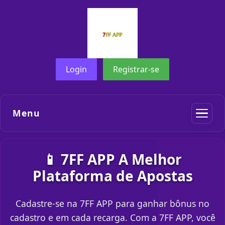
Login
Registrar-se
Menu
📱 7FF APP A Melhor
Plataforma de Apostas
Cadastre-se na 7FF APP para ganhar bônus no
cadastro e em cada recarga. Com a 7FF APP, você