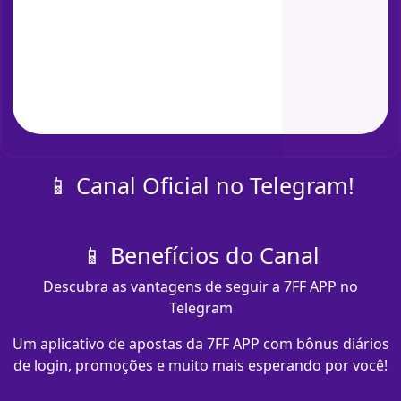
📱 Canal Oficial no Telegram!
📱 Benefícios do Canal
Descubra as vantagens de seguir a 7FF APP no
Telegram
Um aplicativo de apostas da 7FF APP com bônus diários
de login, promoções e muito mais esperando por você!