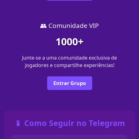
👥 Comunidade VIP
1000+
Junte-se a uma comunidade exclusiva de
jogadores e compartilhe experiências!
Entrar Grupo
📱 Como Seguir no Telegram