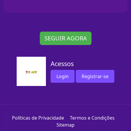
SEGUIR AGORA
Acessos
Login
Registrar-se
Políticas de Privacidade
Termos e Condições
Sitemap