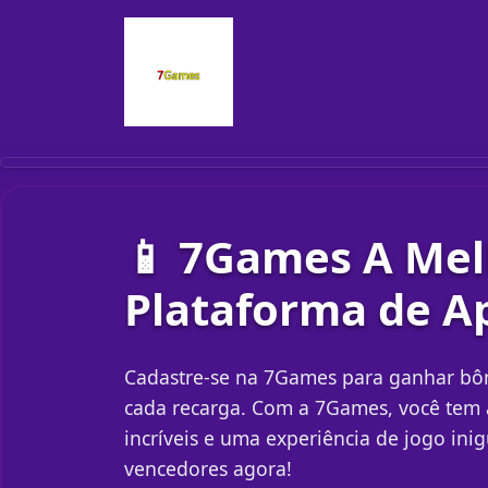
📱 7Games A Mel
Plataforma de A
Cadastre-se na 7Games para ganhar bô
cada recarga. Com a 7Games, você tem
incríveis e uma experiência de jogo inig
vencedores agora!