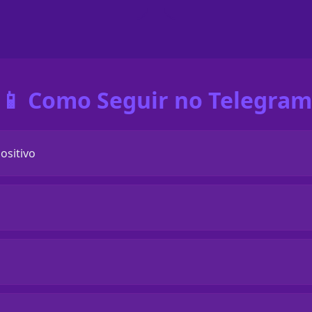
📱 Como Seguir no Telegram
ositivo