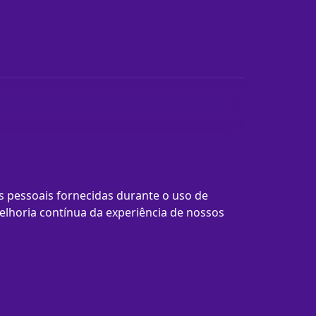
 pessoais fornecidas durante o uso de
elhoria contínua da experiência de nossos