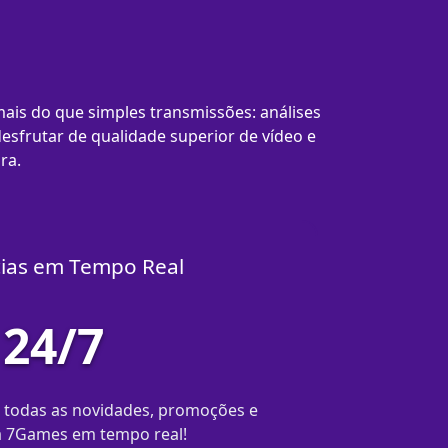
ais do que simples transmissões: análises
esfrutar de qualidade superior de vídeo e
ra.
cias em Tempo Real
24/7
e todas as novidades, promoções e
a 7Games em tempo real!