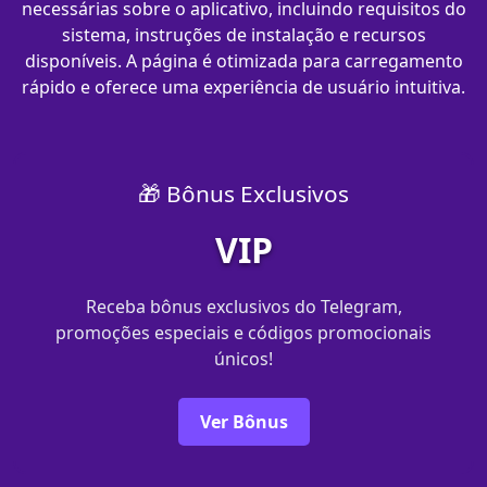
necessárias sobre o aplicativo, incluindo requisitos do
sistema, instruções de instalação e recursos
disponíveis. A página é otimizada para carregamento
rápido e oferece uma experiência de usuário intuitiva.
🎁 Bônus Exclusivos
VIP
Receba bônus exclusivos do Telegram,
promoções especiais e códigos promocionais
únicos!
Ver Bônus