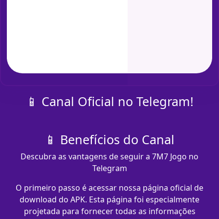
📱 Canal Oficial no Telegram!
📱 Benefícios do Canal
Descubra as vantagens de seguir a 7M7 Jogo no
Telegram
O primeiro passo é acessar nossa página oficial de
download do APK. Esta página foi especialmente
projetada para fornecer todas as informações