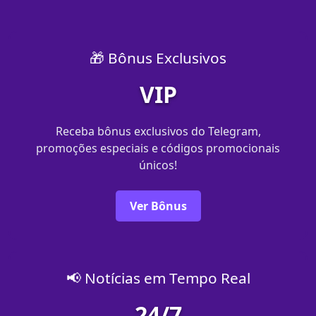
🎁 Bônus Exclusivos
VIP
Receba bônus exclusivos do Telegram,
promoções especiais e códigos promocionais
únicos!
Ver Bônus
📢 Notícias em Tempo Real
24/7