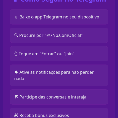
📱 Baixe o app Telegram no seu dispositivo
🔍 Procure por "@7Nb.ComOficial"
👆 Toque em "Entrar" ou "Join"
🔔 Ative as notificações para não perder
nada
💬 Participe das conversas e interaja
🎁 Receba bônus exclusivos