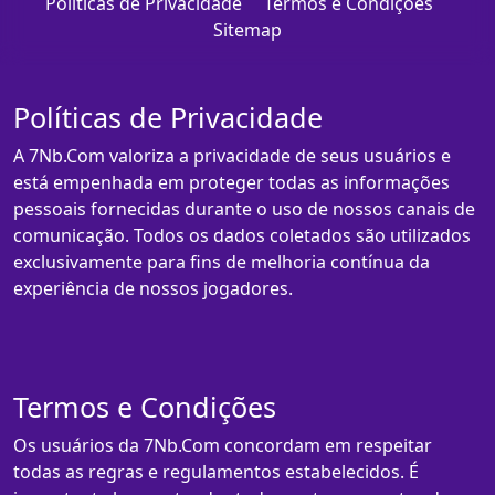
Políticas de Privacidade
Termos e Condições
Sitemap
Políticas de Privacidade
A 7Nb.Com valoriza a privacidade de seus usuários e
está empenhada em proteger todas as informações
pessoais fornecidas durante o uso de nossos canais de
comunicação. Todos os dados coletados são utilizados
exclusivamente para fins de melhoria contínua da
experiência de nossos jogadores.
Termos e Condições
Os usuários da 7Nb.Com concordam em respeitar
todas as regras e regulamentos estabelecidos. É