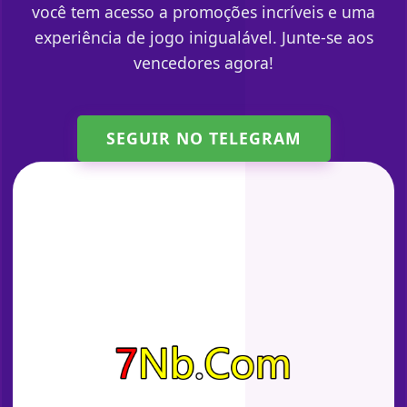
você tem acesso a promoções incríveis e uma
experiência de jogo inigualável. Junte-se aos
vencedores agora!
SEGUIR NO TELEGRAM