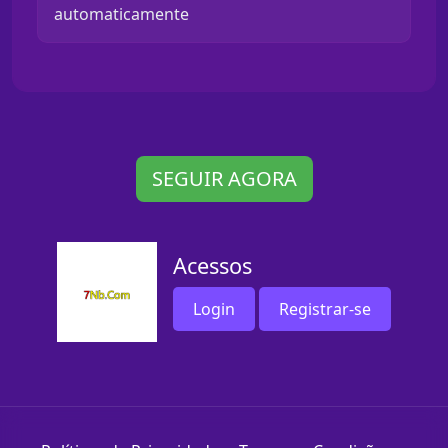
automaticamente
SEGUIR AGORA
Acessos
Login
Registrar-se