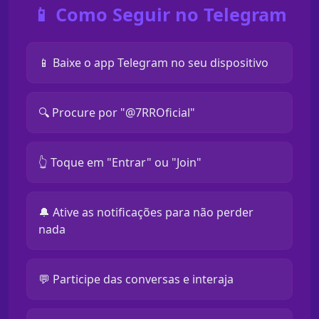
📱 Como Seguir no Telegram
📱 Baixe o app Telegram no seu dispositivo
🔍 Procure por "@7RROficial"
👆 Toque em "Entrar" ou "Join"
🔔 Ative as notificações para não perder
nada
💬 Participe das conversas e interaja