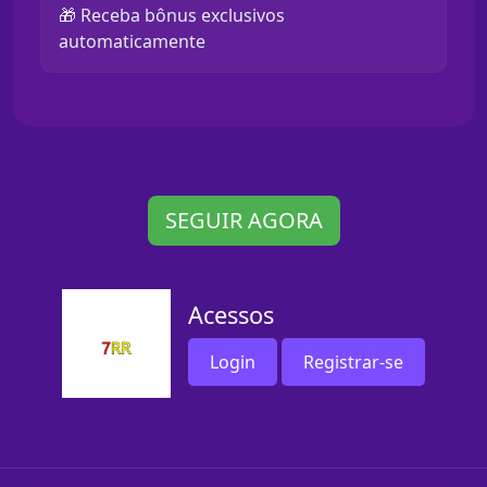
🎁 Receba bônus exclusivos
automaticamente
SEGUIR AGORA
Acessos
Login
Registrar-se