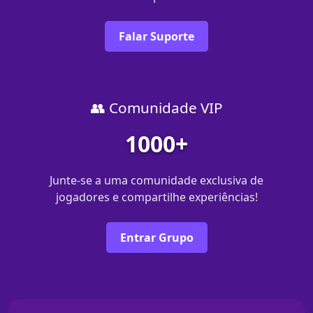
Falar Suporte
👥 Comunidade VIP
1000+
Junte-se a uma comunidade exclusiva de
jogadores e compartilhe experiências!
Entrar Grupo