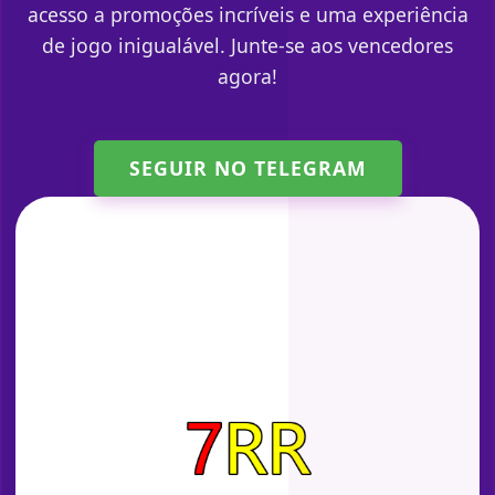
acesso a promoções incríveis e uma experiência
de jogo inigualável. Junte-se aos vencedores
agora!
SEGUIR NO TELEGRAM