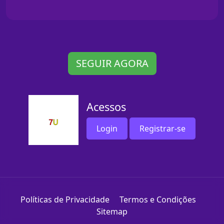
SEGUIR AGORA
Acessos
Login
Registrar-se
Políticas de Privacidade
Termos e Condições
Sitemap