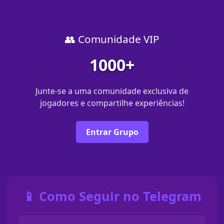
👥 Comunidade VIP
1000+
Junte-se a uma comunidade exclusiva de
jogadores e compartilhe experiências!
Entrar Grupo
📱 Como Seguir no Telegram