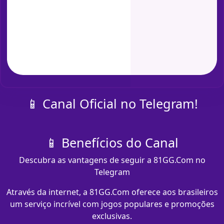
📱 Canal Oficial no Telegram!
📱 Benefícios do Canal
Descubra as vantagens de seguir a 81GG.Com no
Telegram
Através da internet, a 81GG.Com oferece aos brasileiros
um serviço incrível com jogos populares e promoções
exclusivas.