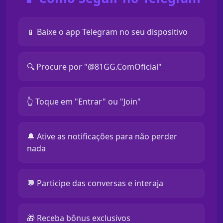
📱 Baixe o app Telegram no seu dispositivo
🔍 Procure por "@81GG.ComOficial"
👆 Toque em "Entrar" ou "Join"
🔔 Ative as notificações para não perder
nada
💬 Participe das conversas e interaja
🎁 Receba bônus exclusivos