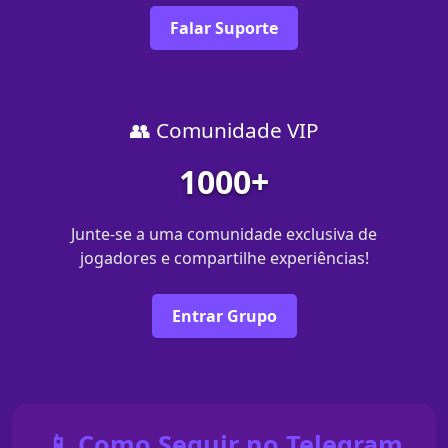
Falar Suporte
👥 Comunidade VIP
1000+
Junte-se a uma comunidade exclusiva de
jogadores e compartilhe experiências!
Entrar Grupo
📱 Como Seguir no Telegram