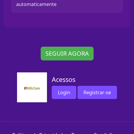
automaticamente
SEGUIR AGORA
Acessos
Login
Registrar-se