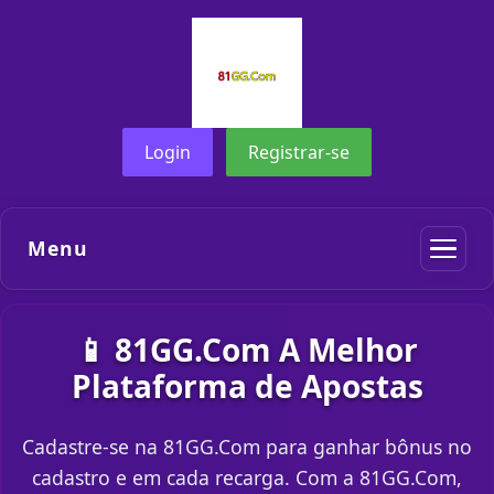
Login
Registrar-se
Menu
📱 81GG.Com A Melhor
Plataforma de Apostas
Cadastre-se na 81GG.Com para ganhar bônus no
cadastro e em cada recarga. Com a 81GG.Com,