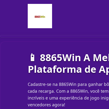
📱 8865Win A Me
Plataforma de A
Cadastre-se na 8865Win para ganhar bô
cada recarga. Com a 8865Win, você tem
incríveis e uma experiência de jogo inig
vencedores agora!