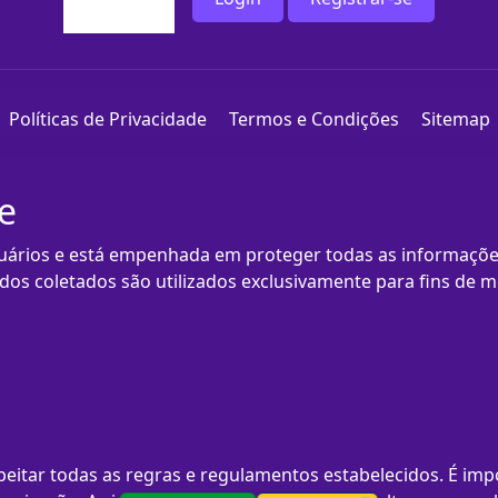
Políticas de Privacidade
Termos e Condições
Sitemap
de
suários e está empenhada em proteger todas as informaçõe
os coletados são utilizados exclusivamente para fins de m
itar todas as regras e regulamentos estabelecidos. É impo