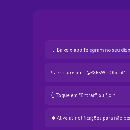
📱 Baixe o app Telegram no seu disp
🔍 Procure por "@8865WinOficial"
👆 Toque em "Entrar" ou "Join"
🔔 Ative as notificações para não p