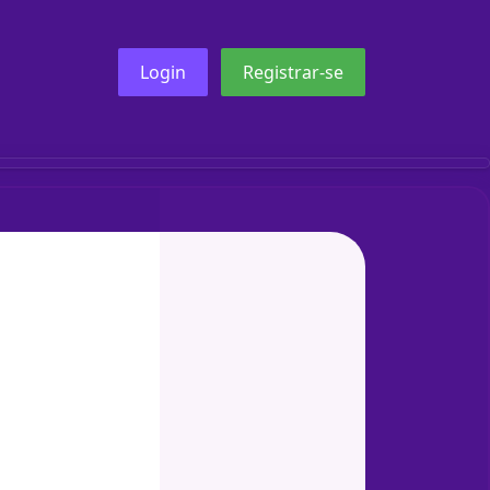
Login
Registrar-se