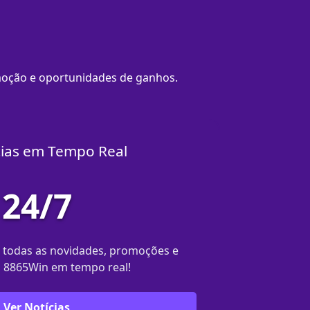
moção e oportunidades de ganhos.
cias em Tempo Real
24/7
e todas as novidades, promoções e
 8865Win em tempo real!
Ver Notícias