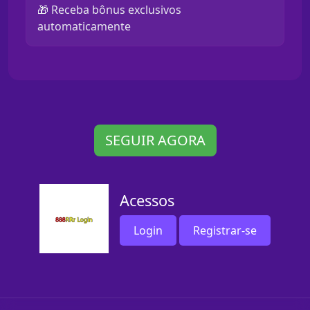
🎁 Receba bônus exclusivos
automaticamente
SEGUIR AGORA
Acessos
Login
Registrar-se