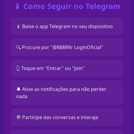
📱 Como Seguir no Telegram
📱 Baixe o app Telegram no seu dispositivo
🔍 Procure por "@888RRr LoginOficial"
👆 Toque em "Entrar" ou "Join"
🔔 Ative as notificações para não perder
nada
💬 Participe das conversas e interaja