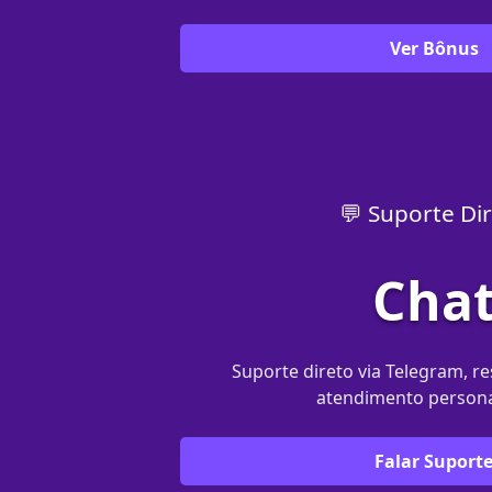
Ver Bônus
💬 Suporte Di
Cha
Suporte direto via Telegram, r
atendimento persona
Falar Suport