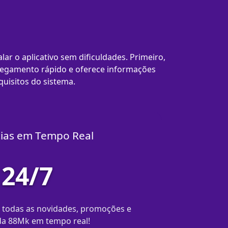
ar o aplicativo sem dificuldades. Primeiro,
arregamento rápido e oferece informações
quisitos do sistema.
cias em Tempo Real
24/7
e todas as novidades, promoções e
da 88Mk em tempo real!