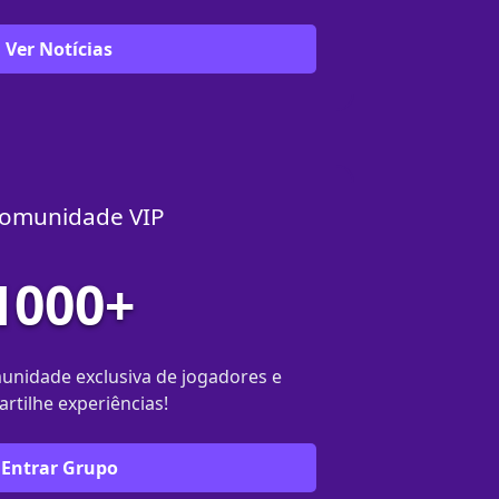
Ver Notícias
Comunidade VIP
1000+
unidade exclusiva de jogadores e
rtilhe experiências!
Entrar Grupo