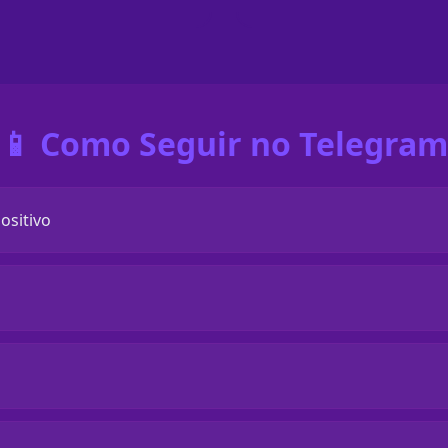
📱 Como Seguir no Telegram
ositivo