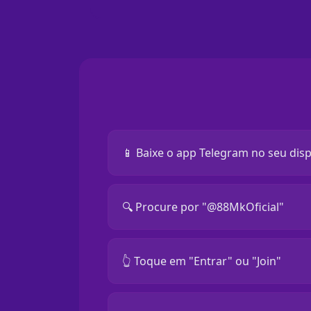
📱 Baixe o app Telegram no seu disp
🔍 Procure por "@88MkOficial"
👆 Toque em "Entrar" ou "Join"