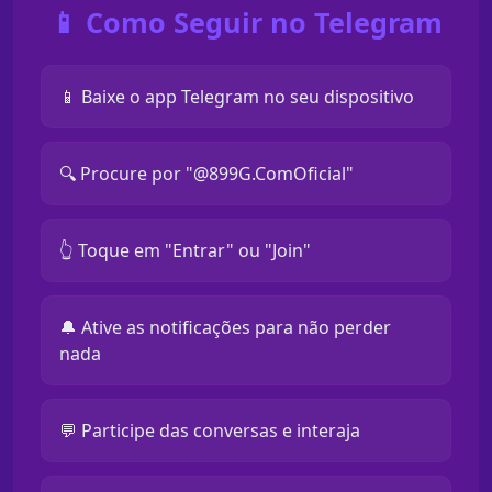
📱 Como Seguir no Telegram
📱 Baixe o app Telegram no seu dispositivo
🔍 Procure por "@899G.ComOficial"
👆 Toque em "Entrar" ou "Join"
🔔 Ative as notificações para não perder
nada
💬 Participe das conversas e interaja