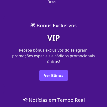
Brasil .
🎁 Bônus Exclusivos
VIP
Receba bônus exclusivos do Telegram,
promoções especiais e códigos promocionais
únicos!
Ver Bônus
📢 Notícias em Tempo Real