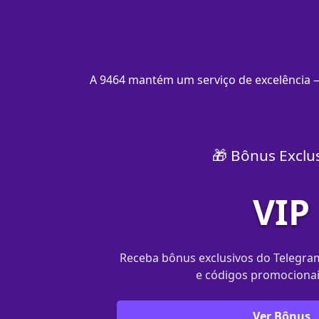
A 9464 mantém um serviço de excelência — 
🎁 Bônus Exclu
VIP
Receba bônus exclusivos do Telegra
e códigos promocionai
Ver Bônus