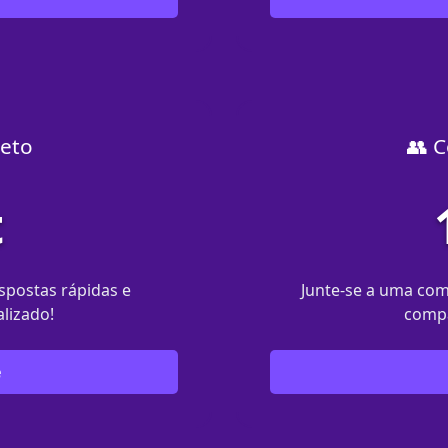
reto
👥 
t
espostas rápidas e
Junte-se a uma com
lizado!
compa
e