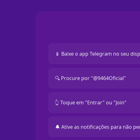
📱 Baixe o app Telegram no seu disp
🔍 Procure por "@9464Oficial"
👆 Toque em "Entrar" ou "Join"
🔔 Ative as notificações para não p