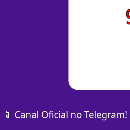
📱 Canal Oficial no Telegram!