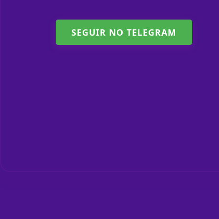
SEGUIR NO TELEGRAM