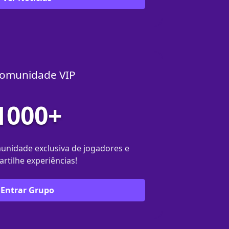
Comunidade VIP
1000+
unidade exclusiva de jogadores e
rtilhe experiências!
Entrar Grupo