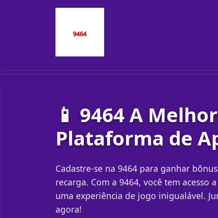
📱 9464 A Melhor
Plataforma de A
Cadastre-se na 9464 para ganhar bônus
recarga. Com a 9464, você tem acesso a
uma experiência de jogo inigualável. J
agora!