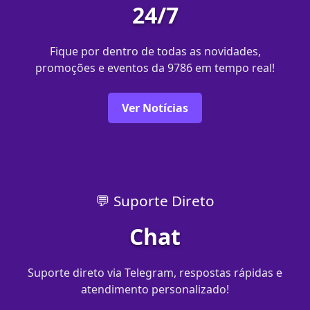
24/7
Fique por dentro de todas as novidades,
promoções e eventos da 9786 em tempo real!
Ver Notícias
💬 Suporte Direto
Chat
Suporte direto via Telegram, respostas rápidas e
atendimento personalizado!