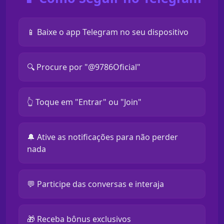
📱 Baixe o app Telegram no seu dispositivo
🔍 Procure por "@9786Oficial"
👆 Toque em "Entrar" ou "Join"
🔔 Ative as notificações para não perder
nada
💬 Participe das conversas e interaja
🎁 Receba bônus exclusivos