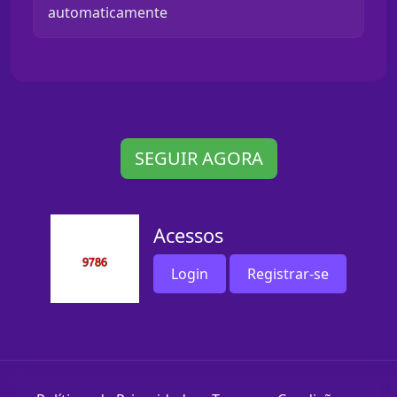
automaticamente
SEGUIR AGORA
Acessos
Login
Registrar-se