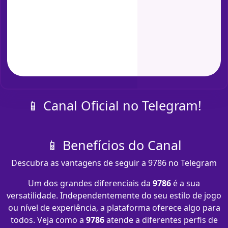
📱 Canal Oficial no Telegram!
📱 Benefícios do Canal
Descubra as vantagens de seguir a 9786 no Telegram
Um dos grandes diferenciais da
9786
é a sua
versatilidade. Independentemente do seu estilo de jogo
ou nível de experiência, a plataforma oferece algo para
todos. Veja como a
9786
atende a diferentes perfis de