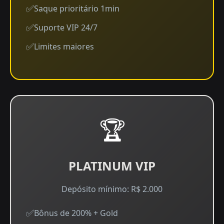
Saque prioritário 1min
Suporte VIP 24/7
Limites maiores
🏆
PLATINUM VIP
Depósito mínimo: R$ 2.000
Bônus de 200% + Gold