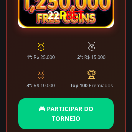
🥇
🥈
1º:
R$ 25.000
2º:
R$ 15.000
🥉
🏆
3º:
R$ 10.000
Top 100
Premiados
🎮 PARTICIPAR DO
TORNEIO