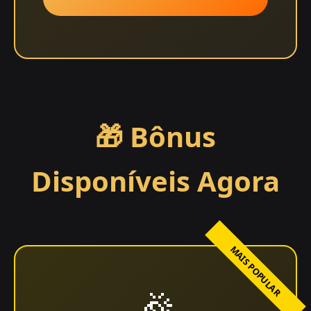
🎁 Bônus
Disponíveis Agora
🎉