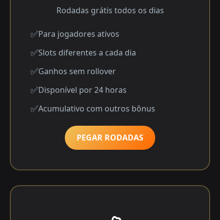
Rodadas grátis todos os dias
Para jogadores ativos
Slots diferentes a cada dia
Ganhos sem rollover
Disponível por 24 horas
Acumulativo com outros bônus
PEGAR RODADAS