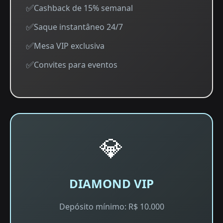
Cashback de 15% semanal
Saque instantâneo 24/7
Mesa VIP exclusiva
Convites para eventos
💎
DIAMOND VIP
Depósito mínimo: R$ 10.000