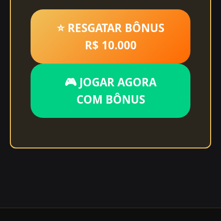
⭐ RESGATAR BÔNUS
R$ 10.000
🎮 JOGAR AGORA
COM BÔNUS