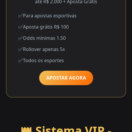
até R$ 2.000 + Aposta Grátis
Para apostas esportivas
Aposta grátis R$ 100
Odds mínimas 1.50
Rollover apenas 5x
Todos os esportes
APOSTAR AGORA
👑 Sistema VIP -